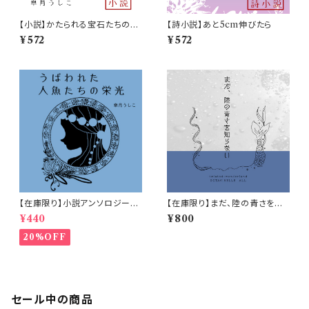
【小説】かたられる宝石たちの秘
【詩小説】あと5cm伸びたら
密
¥572
¥572
【在庫限り】小説アンソロジー
【在庫限り】まだ、陸の青さを知
「うばわれた人魚たちの栄光」
らない
¥440
¥800
20%OFF
セール中の商品