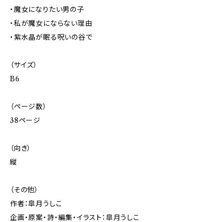
・魔女になりたい男の子
・私が魔女にならない理由
・紫水晶が眠る呪いの谷で
（サイズ）
B6
（ページ数）
38ページ
（向き）
縦
（その他）
作者：皐月うしこ
企画・原案・詩・編集・イラスト：皐月うしこ