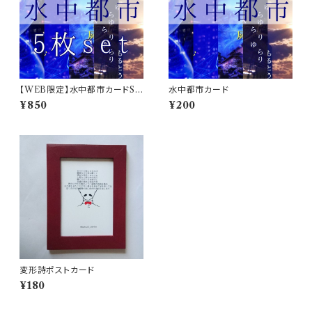
【WEB限定】水中都市カードSE
水中都市カード
T
¥850
¥200
変形詩ポストカード
¥180